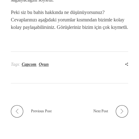
Peki siz bu bahis hakkında ne düşünüyorsunuz?
Cevaplarınızı aşağıdaki yorumlar kısmından bizimle kolay
kolay paylaşabilirsiniz. Görüşleriniz bizim için çok kıymetli.
Tags:
Capcom
,
Oyun
Previous Post
Next Post