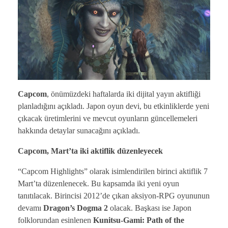
Capcom
, önümüzdeki haftalarda iki dijital yayın aktifliği
planladığını açıkladı. Japon oyun devi, bu etkinliklerde yeni
çıkacak üretimlerini ve mevcut oyunların güncellemeleri
hakkında detaylar sunacağını açıkladı.
Capcom, Mart’ta iki aktiflik düzenleyecek
“Capcom Highlights” olarak isimlendirilen birinci aktiflik 7
Mart’ta düzenlenecek. Bu kapsamda iki yeni oyun
tanıtılacak. Birincisi 2012’de çıkan aksiyon-RPG oyununun
devamı
Dragon’s Dogma 2
olacak. Başkası ise Japon
folklorundan esinlenen
Kunitsu-Gami: Path of the