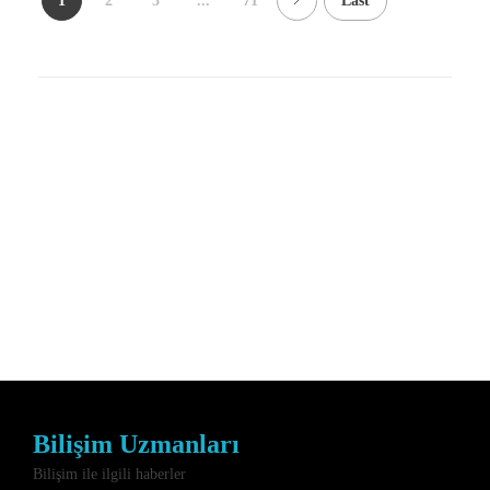
1
2
3
...
71
Last
Bilişim Uzmanları
Bilişim ile ilgili haberler