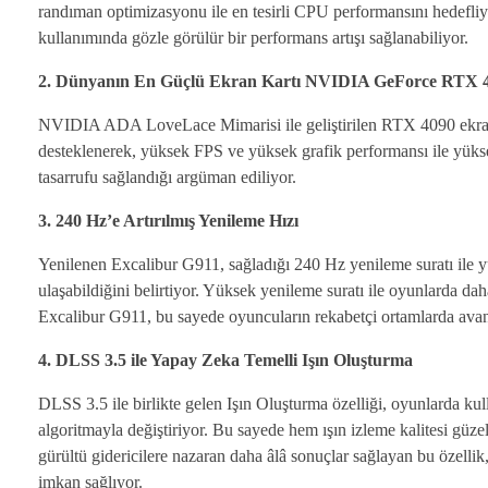
randıman optimizasyonu ile en tesirli CPU performansını hedefli
kullanımında gözle görülür bir performans artışı sağlanabiliyor.
2. Dünyanın En Güçlü Ekran Kartı NVIDIA GeForce RTX 
NVIDIA ADA LoveLace Mimarisi ile geliştirilen RTX 4090 ekran k
desteklenerek, yüksek FPS ve yüksek grafik performansı ile yüks
tasarrufu sağlandığı argüman ediliyor.
3. 240 Hz’e Artırılmış Yenileme Hızı
Yenilenen Excalibur G911, sağladığı 240 Hz yenileme suratı ile 
ulaşabildiğini belirtiyor. Yüksek yenileme suratı ile oyunlarda dah
Excalibur G911, bu sayede oyuncuların rekabetçi ortamlarda avanta
4. DLSS 3.5 ile Yapay Zeka Temelli Işın Oluşturma
DLSS 3.5 ile birlikte gelen Işın Oluşturma özelliği, oyunlarda kull
algoritmayla değiştiriyor. Bu sayede hem ışın izleme kalitesi güze
gürültü gidericilere nazaran daha âlâ sonuçlar sağlayan bu özelli
imkan sağlıyor.