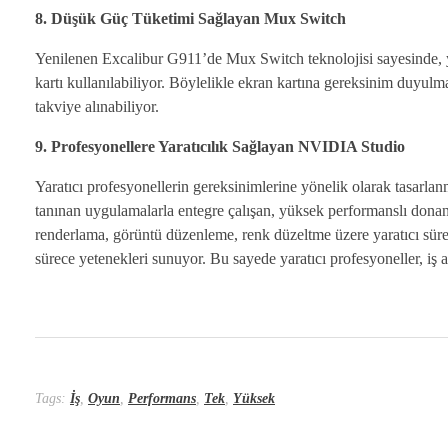
8. Düşük Güç Tüketimi Sağlayan Mux Switch
Yenilenen Excalibur G911’de Mux Switch teknolojisi sayesinde, 
kartı kullanılabiliyor. Böylelikle ekran kartına gereksinim duyulm
takviye alınabiliyor.
9. Profesyonellere Yaratıcılık Sağlayan NVIDIA Studio
Yaratıcı profesyonellerin gereksinimlerine yönelik olarak tasarlan
tanınan uygulamalarla entegre çalışan, yüksek performanslı donan
renderlama, görüntü düzenleme, renk düzeltme üzere yaratıcı süre
sürece yetenekleri sunuyor. Bu sayede yaratıcı profesyoneller, iş a
Tags:
İş
,
Oyun
,
Performans
,
Tek
,
Yüksek