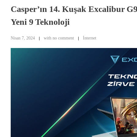
Casper’ın 14. Kuşak Excalibur G
Yeni 9 Teknoloji
Nisan 7, 2024
with
no comment
İnternet