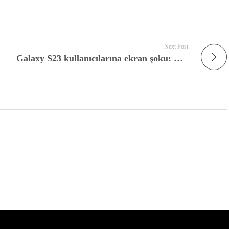
Next Post
Galaxy S23 kullanıcılarına ekran şoku: One UI 6.1, birtakım S23’leri bozdu