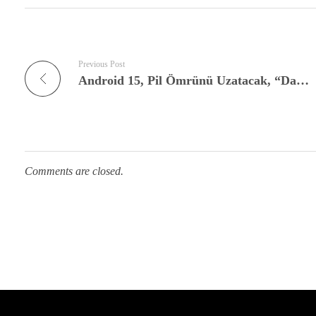
Previous Post
Android 15, Pil Ömrünü Uzatacak, “Daha Evvel Neden Yoktu?” Dedirten Bir Özellik Getiriyor
Comments are closed.