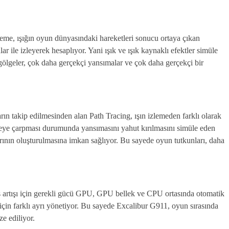
izleme, ışığın oyun dünyasındaki hareketleri sonucu ortaya çıkan
ar ile izleyerek hesaplıyor. Yani ışık ve ışık kaynaklı efektler simüle
gölgeler, çok daha gerçekçi yansımalar ve çok daha gerçekçi bir
arın takip edilmesinden alan Path Tracing, ışın izlemeden farklı olarak
üzeye çarpması durumunda yansımasını yahut kırılmasını simüle eden
arının oluşturulmasına imkan sağlıyor. Bu sayede oyun tutkunları, daha
artışı için gerekli gücü GPU, GPU bellek ve CPU ortasında otomatik
 için farklı ayrı yönetiyor. Bu sayede Excalibur G911, oyun sırasında
e ediliyor.