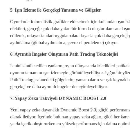
5. Işın İzleme ile Gerçekçi Yansıma ve Gölgeler
Oyunlarda fotorealistik grafikler elde etmek için kullanılan ışın 
efektleri, gerçeğe çok daha yakın bir formda oluşturulan sanal ışınl
edilerek, ortaya standart uygulamalara kıyasla çok daha gerçekçi 
aydınlatma (global aydınlatma, çevresel perdeleme) çıkıyor.
6. Ayrıntılı İmgeler Oluşturan Path Tracing Teknolojisi
İsmini simüle edilen ışınların, oyun dünyasında izledikleri patikal
oyunun tamamını ışın izlemeyle görüntüleyebiliyor. Işığın bir y
Path Tracing, sahnedeki gölgelerin, yansımaların ve ışık kaynakl
gerçekçi ve daha ayrıntılı imgeler deneyimleyebiliyor.
7. Yapay Zeka Takviyeli DYNAMIC BOOST 2.0
Yeni yapay zeka dayanaklı Dynamic Boost 2.0, güçlü performans 
olarak iletiyor. İçerinde bulunan yapay zeka ağları, gücü her kare
ya da içerik oluştururken en yüksek performans için daima optimiz