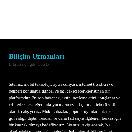
Bilişim Uzmanları
Bilişim ile ilgili haberler
Sitemiz, mobil teknoloji, oyun dünyası, internet trendleri ve
benzeri konularda güncel ve ilgi çekici içerikler sunan bir
platformdur. En son haberleri, ürün incelemelerini, ipuçlarını ve
rehberleri siz değerli okuyucularımıza ulaştırmak için sürekli
olarak çalışıyoruz. Mobil cihazlar, popüler oyunlar, internet
güvenliği, dijital trendler ve daha fazlasıyla ilgilenen herkes için
bir kaynak olmayı hedefliyoruz. Sitemizi takip ederek, bu
alanlardaki en yeni gelişmelerden haberdar olabilir ve bilgi