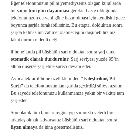
Eğer telefonunuzun pilini yemediyseniz olağan kurallarda
bir şarjın
tüm gün dayanması
gerekir. Gece olduğunda
telefonunuzun da yeni güne hazır olması için kendisini gece
boyunca şarjda bırakabilirsiniz. Bu etapta, dolduktan sonra
şarjda kalmasının zahmet olabileceğini düşünebilirsiniz
fakat durum o denli değil.
iPhone’larda pil büsbütün şarj olduktan sonra şarj etme
otomatik olarak durdurulur.
Şarj seviyesi yüzde 95’in
altına düşerse şarj etme süreci devam eder.
Ayrıca tekrar iPhone özelliklerinden
“İyileştirilmiş Pil
Şarjı”
da telefonunuzun tam şarjda geçirdiği süreyi azaltır.
Bu sayede telefonunuzu kullanmanıza yakın bir vakitte tam
şarj eder.
Son olarak tüm bunları uygulayıp şarjınızla yeterli birer
arkadaş olmak istiyorsanız büsbütün şarj olduktan sonra
fişten almaya
da itina göstermelisiniz.