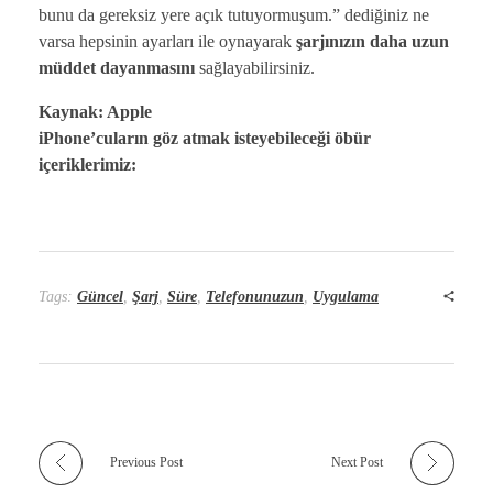
bunu da gereksiz yere açık tutuyormuşum.” dediğiniz ne
varsa hepsinin ayarları ile oynayarak
şarjınızın daha uzun
müddet dayanmasını
sağlayabilirsiniz.
Kaynak: Apple
iPhone’cuların göz atmak isteyebileceği öbür
içeriklerimiz:
Tags:
Güncel
,
Şarj
,
Süre
,
Telefonunuzun
,
Uygulama
Previous Post
Next Post