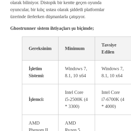
olarak biliniyor. Distopik bir kentte geçen oyunda
oyuncular, bir kılıç ustası olarak şiddetli platformlar
üzerinde ilerlerken düşmanlarla çatışıyor.
Ghostrunner sistem ihtiyaçları şu biçimde;
Tavsiye
Gereksinim
Minimum
Edilen
İşletim
Windows 7,
Windows 7,
Sistemi:
8.1, 10 x64
8.1, 10 x64
Intel Core
Intel Core
İşlemci:
i5-2500K (4
i7-6700K (4
* 3300)
* 4000)
AMD
AMD
Phenom II
Ryzen 5