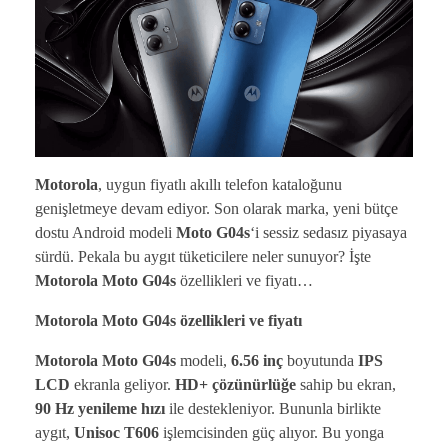
Motorola
, uygun fiyatlı akıllı telefon kataloğunu
genişletmeye devam ediyor. Son olarak marka, yeni bütçe
dostu Android modeli
Moto G04s
‘i sessiz sedasız piyasaya
sürdü. Pekala bu aygıt tüketicilere neler sunuyor? İşte
Motorola Moto G04s
özellikleri ve fiyatı…
Motorola Moto G04s özellikleri ve fiyatı
Motorola Moto G04s
modeli,
6.56 inç
boyutunda
IPS
LCD
ekranla geliyor.
HD+ çözünürlüğe
sahip bu ekran,
90 Hz yenileme hızı
ile destekleniyor. Bununla birlikte
aygıt,
Unisoc T606
işlemcisinden güç alıyor. Bu yonga