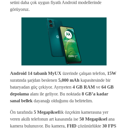
setini daha çok uygun fiyatlı Android modellerinde
görüyoruz.
Android 14 tabanlı MyUX
üzerinde çalışan telefon,
15W
suratında şarjdan beslenen
5,000 mAh
kapasitesinde bir
bataryadan güç çekiyor. Ayrıyeten
4 GB RAM
ve
64 GB
depolama
alanı ile geliyor. Bu noktada
8 GB’a kadar
sanal bellek
dayanağı olduğunu da belirtelim.
Ön tarafında
5 Megapiksel
lik özçekim kamerasına yer
veren akıllı telefonun art kasasında ise
50 Megapiksel
ana
kamera bulunuyor. Bu kamera,
FHD
çözünürlükte
30 FPS