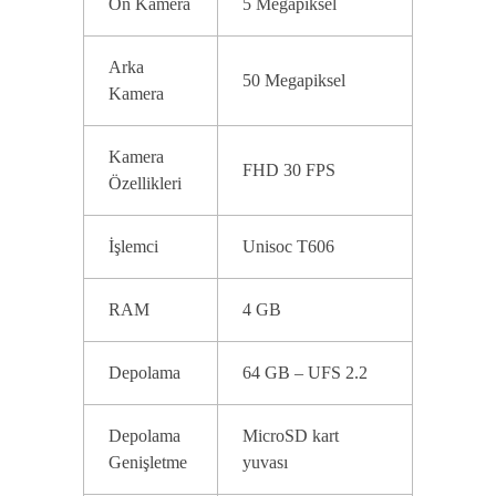
Ön Kamera
5 Megapiksel
Arka
50 Megapiksel
Kamera
Kamera
FHD 30 FPS
Özellikleri
İşlemci
Unisoc T606
RAM
4 GB
Depolama
64 GB – UFS 2.2
Depolama
MicroSD kart
Genişletme
yuvası