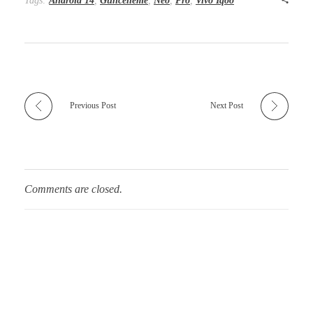
Tags:
Android 14
,
Güncelleme
,
Neo
,
Pro
,
Vivo İqoo
Previous Post
Next Post
Comments are closed.