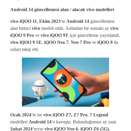
Android 14 güncellemesi alan / alacak vivo modelleri
vivo iQOO 11
,
Ekim 2023
‘te
Android 14
güncellemesi
alan birinci
vivo
modeli oldu. Ardından bir sonraki ay
vivo
iQOO 9 Pro
ve
vivo iQOO 9T
için güncelleme yayınlandı.
vivo iQOO 9 SE
,
iQOO Neo 7
,
Neo 7 Pro
ve
iQOO 9
da
onları takip etti.
Ocak 2024
‘te ise
vivo iQOO Z7, Z7 Pro
,
7 Legend
modelleri
Android 14
‘e kavuştu. Bulunduğumuz ay yani
Şubat 2024
‘teyse
vivo iQOO Neo 6
,
iQOO Z6 (5G)
,