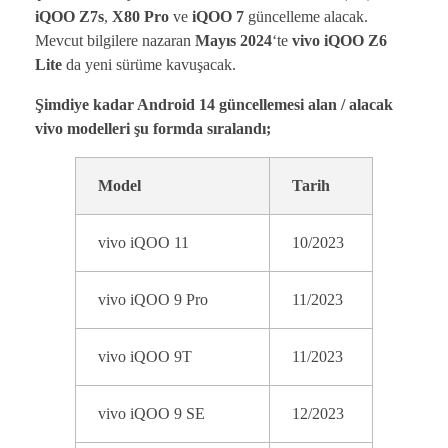
iQOO Z7s
,
X80 Pro
ve
iQOO 7
güncelleme alacak.
Mevcut bilgilere nazaran
Mayıs 2024
‘te
vivo iQOO Z6
Lite
da yeni sürüme kavuşacak.
Şimdiye kadar Android 14 güncellemesi alan / alacak
vivo modelleri şu formda sıralandı;
Model
Tarih
vivo iQOO 11
10/2023
vivo iQOO 9 Pro
11/2023
vivo iQOO 9T
11/2023
vivo iQOO 9 SE
12/2023