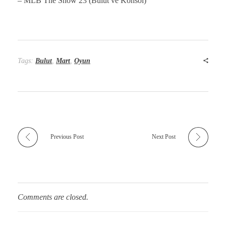
– MLB The Show 23 (Bulut ve Konsol)
Tags:
Bulut
,
Mart
,
Oyun
Previous Post
Next Post
Comments are closed.