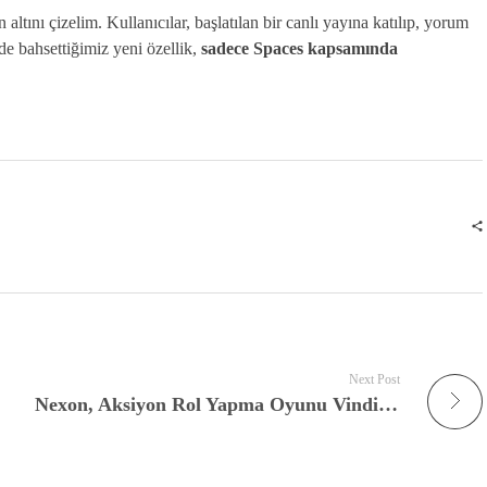
altını çizelim. Kullanıcılar, başlatılan bir canlı yayına katılıp, yorum
de bahsettiğimiz yeni özellik,
sadece Spaces kapsamında
Next Post
Nexon, Aksiyon Rol Yapma Oyunu Vindictus: Defying Fate Duyuruldu