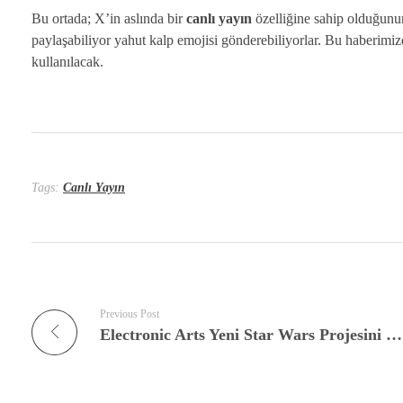
Bu ortada; X’in aslında bir
canlı yayın
özelliğine sahip olduğunun 
paylaşabiliyor yahut kalp emojisi gönderebiliyorlar. Bu haberimiz
kullanılacak.
Tags:
Canlı Yayın
Previous Post
Electronic Arts Yeni Star Wars Projesini İptal Etti!