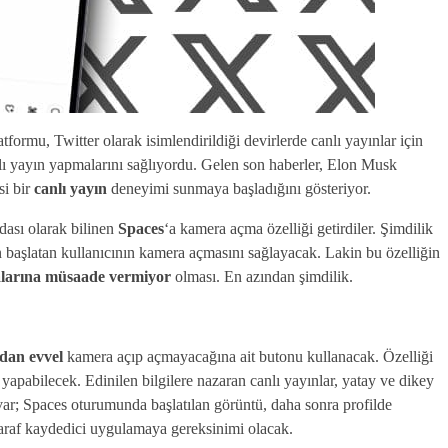
ormu, Twitter olarak isimlendirildiği devirlerde canlı yayınlar için
lı yayın yapmalarını sağlıyordu. Gelen son haberler, Elon Musk
si bir
canlı yayın
deneyimi sunmaya başladığını gösteriyor.
odası olarak bilinen
Spaces
‘a kamera açma özelliği getirdiler. Şimdilik
n başlatan kullanıcının kamera açmasını sağlayacak. Lakin bu özelliğin
malarına müsaade vermiyor
olması. En azından şimdilik.
adan evvel
kamera açıp açmayacağına ait butonu kullanacak. Özelliği
 yapabilecek. Edinilen bilgilere nazaran canlı yayınlar, yatay ve dikey
var; Spaces oturumunda başlatılan görüntü, daha sonra profilde
taraf kaydedici uygulamaya gereksinimi olacak.