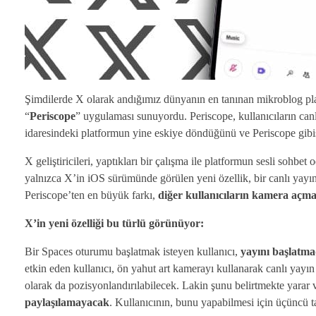
Şimdilerde X olarak andığımız dünyanın en tanınan mikroblog platf
“
Periscope
” uygulaması sunuyordu. Periscope, kullanıcıların can
idaresindeki platformun yine eskiye döndüğünü ve Periscope gibi
X geliştiricileri, yaptıkları bir çalışma ile platformun sesli sohbet 
yalnızca X’in iOS sürümünde görülen yeni özellik, bir canlı yayı
Periscope’ten en büyük farkı,
diğer kullanıcıların kamera aç
X’in yeni özelliği bu türlü görünüyor:
Bir Spaces oturumu başlatmak isteyen kullanıcı,
yayını başlatm
etkin eden kullanıcı, ön yahut art kamerayı kullanarak canlı yayın
olarak da pozisyonlandırılabilecek. Lakin şunu belirtmekte yarar 
paylaşılamayacak
. Kullanıcının, bunu yapabilmesi için üçüncü 