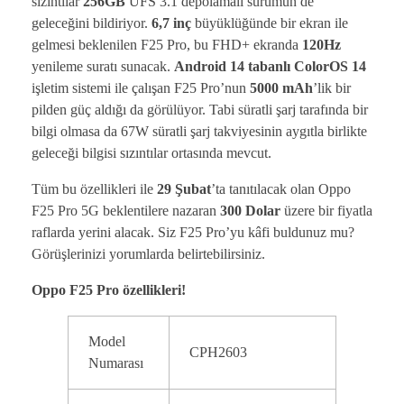
sızıntılar
256GB
UFS 3.1 depolamalı sürümün de
geleceğini bildiriyor.
6,7 inç
büyüklüğünde bir ekran ile
gelmesi beklenilen F25 Pro, bu FHD+ ekranda
120Hz
yenileme suratı sunacak.
Android 14 tabanlı ColorOS 14
işletim sistemi ile çalışan F25 Pro’nun
5000 mAh
’lik bir
pilden güç aldığı da görülüyor. Tabi süratli şarj tarafında bir
bilgi olmasa da 67W süratli şarj takviyesinin aygıtla birlikte
geleceği bilgisi sızıntılar ortasında mevcut.
Tüm bu özellikleri ile
29 Şubat
’ta tanıtılacak olan Oppo
F25 Pro 5G beklentilere nazaran
300 Dolar
üzere bir fiyatla
raflarda yerini alacak. Siz F25 Pro’yu kâfi buldunuz mu?
Görüşlerinizi yorumlarda belirtebilirsiniz.
Oppo F25 Pro özellikleri!
Model
CPH2603
Numarası