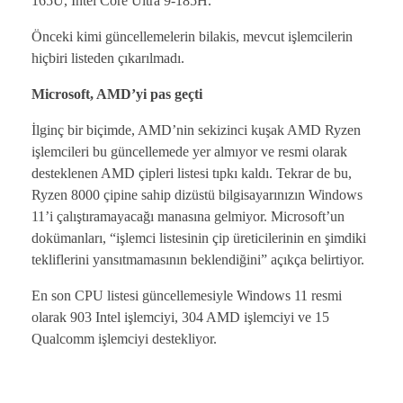
165U, Intel Core Ultra 9-185H.
Önceki kimi güncellemelerin bilakis, mevcut işlemcilerin
hiçbiri listeden çıkarılmadı.
Microsoft, AMD’yi pas geçti
İlginç bir biçimde, AMD’nin sekizinci kuşak AMD Ryzen
işlemcileri bu güncellemede yer almıyor ve resmi olarak
desteklenen AMD çipleri listesi tıpkı kaldı. Tekrar de bu,
Ryzen 8000 çipine sahip dizüstü bilgisayarınızın Windows
11’i çalıştıramayacağı manasına gelmiyor. Microsoft’un
dokümanları, “işlemci listesinin çip üreticilerinin en şimdiki
tekliflerini yansıtmamasının beklendiğini” açıkça belirtiyor.
En son CPU listesi güncellemesiyle Windows 11 resmi
olarak 903 Intel işlemciyi, 304 AMD işlemciyi ve 15
Qualcomm işlemciyi destekliyor.