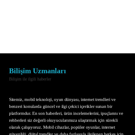
Bilişim Uzmanları
Bilişim ile ilgili haberler
Sitemiz, mobil teknoloji, oyun dünyası, internet trendleri ve
benzeri konularda güncel ve ilgi çekici içerikler sunan bir
platformdur. En son haberleri, ürün incelemelerini, ipuçlarını ve
rehberleri siz değerli okuyucularımıza ulaştırmak için sürekli
olarak çalışıyoruz. Mobil cihazlar, popüler oyunlar, internet
güvenliği, dijital trendler ve daha fazlasıyla ilgilenen herkes için