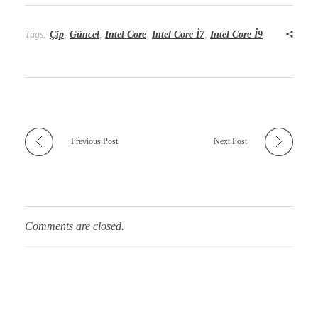
Tags:
Çip
,
Güncel
,
Intel Core
,
Intel Core İ7
,
Intel Core İ9
Previous Post
Next Post
Comments are closed.