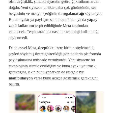
olan değişiklik, şimdiki siyasetin getirdiği kısıtlamalardan
doğdu. Yeni siyasetle birlikte daha çok görüntünün, ses
belgesinin ve medya içeriğinin
damgalanacağı
söyleniyor.
Bu damgalar ya paylaşım sahibi tarafından ya da
yapay
zekâ kullanımı
tespit edildiğinde Meta tarafından
eklenecek. Tespit tarafında nasıl bir teknoloji kullanıldığı
söylenmedi.
Daha evvel Meta,
deepfake
üzere birinin söylemediği
şeyleri söylemiş üzere gösterildiği görüntülerin platformda
paylaşılmasına müsaade vermiyordu. Yeni siyasette bu
teknolojinin süratle evrildiğini ve buna ayak uydurmak
gerektiğini, lakin bunu yaparken de rastgele bir
manipülasyon
varsa bunu açıkça göstermek gerektiğini
belirtti.