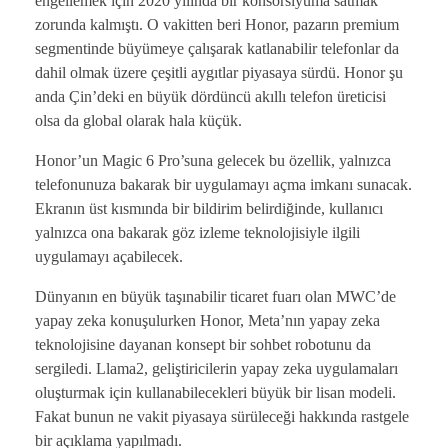
engellemek için 2020 yılında bir konsorsiyuma satmak
zorunda kalmıştı. O vakitten beri Honor, pazarın premium
segmentinde büyümeye çalışarak katlanabilir telefonlar da
dahil olmak üzere çeşitli aygıtlar piyasaya sürdü. Honor şu
anda Çin’deki en büyük dördüncü akıllı telefon üreticisi
olsa da global olarak hala küçük.
Honor’un Magic 6 Pro’suna gelecek bu özellik, yalnızca
telefonunuza bakarak bir uygulamayı açma imkanı sunacak.
Ekranın üst kısmında bir bildirim belirdiğinde, kullanıcı
yalnızca ona bakarak göz izleme teknolojisiyle ilgili
uygulamayı açabilecek.
Dünyanın en büyük taşınabilir ticaret fuarı olan MWC’de
yapay zeka konuşulurken Honor, Meta’nın yapay zeka
teknolojisine dayanan konsept bir sohbet robotunu da
sergiledi. Llama2, geliştiricilerin yapay zeka uygulamaları
oluşturmak için kullanabilecekleri büyük bir lisan modeli.
Fakat bunun ne vakit piyasaya sürüleceği hakkında rastgele
bir açıklama yapılmadı.