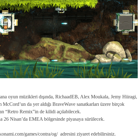
ana oyun müzikleri dışında, RichaadEB, Alex Moukala, Jemy Hiiragi,
m McCord’un da yer aldığı BraveWave sanatkarları üzere birçok
n “Retro Remix”in de kilidi açılabilecek.
 da 26 Nisan’da EMEA bölgesinde piyasaya sürülecek.
nami.com/games/contra/og/ adresini ziyaret edebilirsiniz.