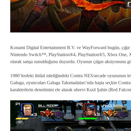
Konami Digital Entertainment B.V. ve WayForward bugün, çığır a
Nintendo Switch™, PlayStation®4, PlayStation®5, Xbox One, Xbo
olarak satışa sunulduğunu duyurdu. Oyunun çılgın aksiyonunu göst
1980’lerdeki ihtilal niteliğindeki Contra NES/arcade oyununun te
Galuga, oyuncuları Galuga Takımadaları’nda başta seçkin Contra
karakterlerin denetimini ele alarak uhrevi Kızıl Şahin (Red Falcon