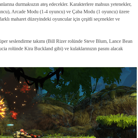
nlarına durmaksızın ateş edecekler. Karakterlere mahsus yetenekler,
oyuncu), Arcade Modu (1-4 oyuncu) ve Çaba Modu (1 oyuncu) üzere
rklı maharet düzeyindeki oyuncular için çeşitli seçenekler ve
süper seslendirme takımı (Bill Rizer rolünde Steve Blum, Lance Bean
ia rolünde Kira Buckland gibi) ve kulaklarınızın pasını alacak