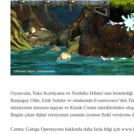
Oyuncular, Yuko Komiyama ve Norihiko Hibino’nun bestelediği 
Banjoguy Ollie, Eirik Suhrke ve ortalarında Evanescence’den Ti
müzisyenin imzasını taşıyan ve Klasik Contra müziklerinden oluşa
Bugün çıkan dijital versiyonun yanında oyunun fizikî versiyonu
Contra: Galuga Operasyonu hakkında daha fazla bilgi için www.ko