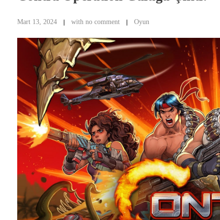
Mart 13, 2024
with
no comment
Oyun