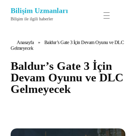
Bilişim Uzmanları
Bilişim ile ilgili haberler
Anasayfa
»
Baldur’s Gate 3 İçin Devam Oyunu ve DLC
Gelmeyecek
Baldur’s Gate 3 İçin
Devam Oyunu ve DLC
Gelmeyecek