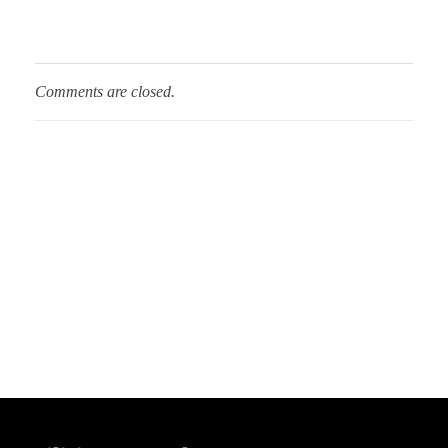
Comments are closed.