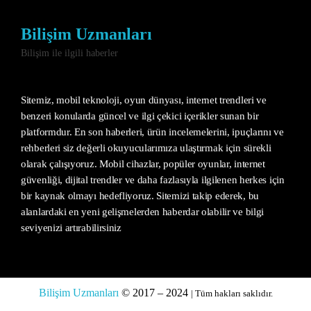
Bilişim Uzmanları
Bilişim ile ilgili haberler
Sitemiz, mobil teknoloji, oyun dünyası, internet trendleri ve
benzeri konularda güncel ve ilgi çekici içerikler sunan bir
platformdur. En son haberleri, ürün incelemelerini, ipuçlarını ve
rehberleri siz değerli okuyucularımıza ulaştırmak için sürekli
olarak çalışıyoruz. Mobil cihazlar, popüler oyunlar, internet
güvenliği, dijital trendler ve daha fazlasıyla ilgilenen herkes için
bir kaynak olmayı hedefliyoruz. Sitemizi takip ederek, bu
alanlardaki en yeni gelişmelerden haberdar olabilir ve bilgi
seviyenizi artırabilirsiniz
Bilişim Uzmanları
© 2017 – 2024
| Tüm hakları saklıdır.