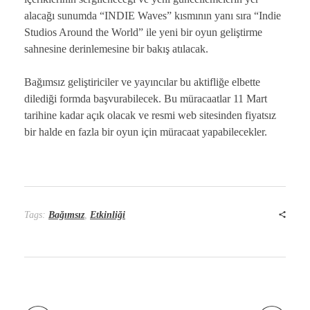
alacağı sunumda “INDIE Waves” kısmının yanı sıra “Indie
Studios Around the World” ile yeni bir oyun geliştirme
sahnesine derinlemesine bir bakış atılacak.
Bağımsız geliştiriciler ve yayıncılar bu aktifliğe elbette
dilediği formda başvurabilecek. Bu müracaatlar 11 Mart
tarihine kadar açık olacak ve resmi web sitesinden fiyatsız
bir halde en fazla bir oyun için müracaat yapabilecekler.
Tags:
Bağımsız
,
Etkinliği