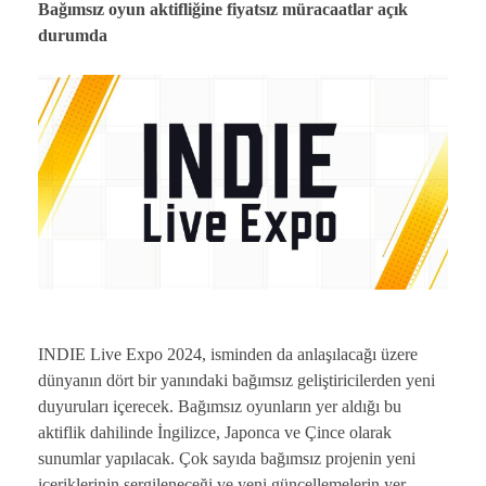
Bağımsız oyun aktifliğine fiyatsız müracaatlar açık
durumda
INDIE Live Expo 2024, isminden da anlaşılacağı üzere
dünyanın dört bir yanındaki bağımsız geliştiricilerden yeni
duyuruları içerecek. Bağımsız oyunların yer aldığı bu
aktiflik dahilinde İngilizce, Japonca ve Çince olarak
sunumlar yapılacak. Çok sayıda bağımsız projenin yeni
içeriklerinin sergileneceği ve yeni güncellemelerin yer