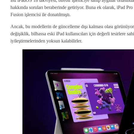
Bu iPadOS 18 takviyesi, birebir işlemciye sahip aygıtlar ortasınd
hakkında soruları beraberinde getiriyor. Buna ek olarak, iPad Pr
Fusion işlemcisi ile donatılmıştı.
Ancak, bu modellerin de güncelleme dışı kalması olası görünüyor. A
değişiklik, bilhassa eski iPad kullanıcıları için değerli tesirlere sa
iyileştirmelerinden yoksun kalabilirler.