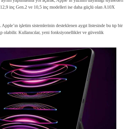
a ayrım yapılmasına yol açarak, Apple’ın yazılım dayanağı siyasetleri
o 12,9 inç Gen.2 ve 10,5 inç modelleri ise daha güçlü olan A10X
pple’ın işletim sistemlerinin desteklenen aygıt listesinde bu tıp bir
hip olabilir. Kullanıcılar, yeni fonksiyonellikler ve güvenlik