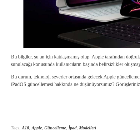
Bu bilgiler, şu an için katılaşmamış olup, Apple tarafından doğru
sunulacağı konusunda kullanıcıların başında belirsizlikler oluşm
Bu durum, teknoloji severler ortasında gelecek Apple güncellemeler
iPadOS güncellemesi hakkında ne düşünüyorsunuz? Görüşlerinizi 
Tags:
A10
,
Apple
,
Güncelleme
,
İpad
,
Modelleri