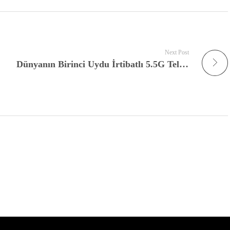
Next Post
Dünyanın Birinci Uydu İrtibatlı 5.5G Telefonu “Oppo Find X7 Ultra Satellite Edition” Satışa Çıktı: İşte Fiyatı