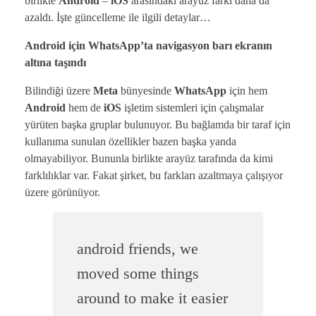
birlikte
Android
–
iOS
arasındaki arayüz farkı daha da
azaldı. İşte güncelleme ile ilgili detaylar…
Android için WhatsApp’ta navigasyon barı ekranın
altına taşındı
Bilindiği üzere
Meta
bünyesinde
WhatsApp
için hem
Android
hem de
iOS
işletim sistemleri için çalışmalar
yürüten başka gruplar bulunuyor. Bu bağlamda bir taraf için
kullanıma sunulan özellikler bazen başka yanda
olmayabiliyor. Bununla birlikte arayüz tarafında da kimi
farklılıklar var. Fakat şirket, bu farkları azaltmaya çalışıyor
üzere görünüyor.
android friends, we
moved some things
around to make it easier