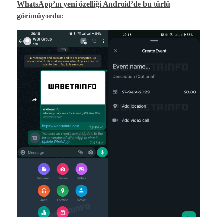
WhatsApp’ın yeni özelliği Android’de bu türlü
görünüyordu: