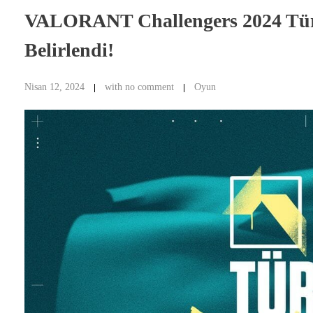
VALORANT Challengers 2024 Türki
Belirlendi!
Nisan 12, 2024
with
no comment
Oyun