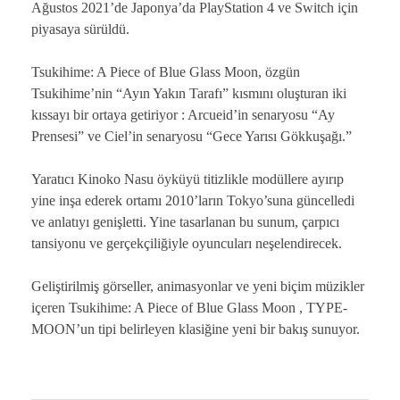
Ağustos 2021’de Japonya’da PlayStation 4 ve Switch için
piyasaya sürüldü.
Tsukihime: A Piece of Blue Glass Moon, özgün
Tsukihime’nin “Ayın Yakın Tarafı” kısmını oluşturan iki
kıssayı bir ortaya getiriyor : Arcueid’in senaryosu “Ay
Prensesi” ve Ciel’in senaryosu “Gece Yarısı Gökkuşağı.”
Yaratıcı Kinoko Nasu öyküyü titizlikle modüllere ayırıp
yine inşa ederek ortamı 2010’ların Tokyo’suna güncelledi
ve anlatıyı genişletti. Yine tasarlanan bu sunum, çarpıcı
tansiyonu ve gerçekçiliğiyle oyuncuları neşelendirecek.
Geliştirilmiş görseller, animasyonlar ve yeni biçim müzikler
içeren Tsukihime: A Piece of Blue Glass Moon , TYPE-
MOON’un tipi belirleyen klasiğine yeni bir bakış sunuyor.