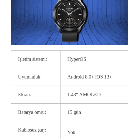
İşletim sistemi:
HyperOS
Uyumluluk:
Android 8.0+ iOS 13+
Ekran:
1.43″ AMOLED
Batarya ömrü:
15 gün
Kablosuz şarj:
Yok