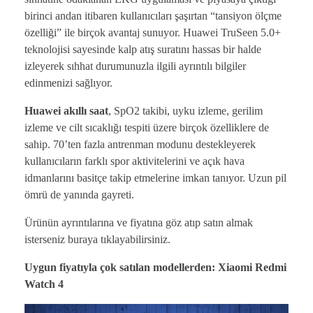
birinci andan itibaren kullanıcıları şaşırtan “tansiyon ölçme
özelliği” ile birçok avantaj sunuyor. Huawei TruSeen 5.0+
teknolojisi sayesinde kalp atış suratını hassas bir halde
izleyerek sıhhat durumunuzla ilgili ayrıntılı bilgiler
edinmenizi sağlıyor.
Huawei akıllı saat
, SpO2 takibi, uyku izleme, gerilim
izleme ve cilt sıcaklığı tespiti üzere birçok özelliklere de
sahip. 70’ten fazla antrenman modunu destekleyerek
kullanıcıların farklı spor aktivitelerini ve açık hava
idmanlarını basitçe takip etmelerine imkan tanıyor. Uzun pil
ömrü de yanında gayreti.
Ürünün ayrıntılarına ve fiyatına göz atıp satın almak
isterseniz buraya tıklayabilirsiniz.
Uygun fiyatıyla çok satılan modellerden: Xiaomi Redmi
Watch 4