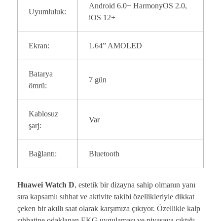
Android 6.0+ HarmonyOS 2.0,
Uyumluluk:
iOS 12+
Ekran:
1.64” AMOLED
Batarya
7 gün
ömrü:
Kablosuz
Var
şarj:
Bağlantı:
Bluetooth
Huawei Watch D
, estetik bir dizayna sahip olmanın yanı
sıra kapsamlı sıhhat ve aktivite takibi özellikleriyle dikkat
çeken bir akıllı saat olarak karşımıza çıkıyor. Özellikle kalp
sıhhatine odaklanan EKG uygulaması ve piyasaya çıktığı