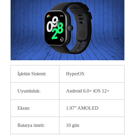
İşletim Sistemi:
HyperOS
Uyumluluk:
Android 6.0+ iOS 12+
Ekran:
1.97” AMOLED
Batarya ömrü:
10 gün