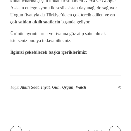
kullanıcılarına çeşitli imkanlar sunarken Alexa ve Google
Asistan entegrasyonu ile sesli asistan dayanağı de sağlıyor.
Uygun fiyatıyla da Türkiye’de en çok tercih edilen ve
en
çok satılan akıllı saatlerin
başında geliyor.
Ürünün ayrıntılarına ve fiyatına göz atıp satın almak
isterseniz buraya tıklayabilirsiniz.
İlginizi çekebilecek başka içeriklerimiz:
Tags:
Akıllı Saat
,
Fiyat
,
Gün
,
Uygun
,
Watch