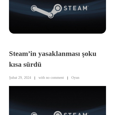
Steam’in yasaklanması şoku
kısa sürdü
Şubat 29, 2024
with
no comment
Oyun