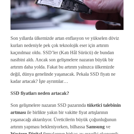
Son yıllarda ülkemizde artan enflasyon ve yükselen döviz
kurları nedeniyle pek çok teknolojik eser için artırım
kaçınılmaz oldu. SSD’ler (Katı Hâl Sürücü) de bundan
nasibini aldı. Ancak son gelişmelere nazaran büyük bir
artırım daha yolda. Fakat bu artırım yalnızca ülkemizde
değil, dünya genelinde yaşanacak. Pekala SSD fiyatı ne
kadar artacak? İşte ayrıntılar…
SSD fiyatları neden artacak?
Son gelişmelere nazaran SSD pazarında
tüketici talebinin
artması
ile birlikte yakın bir vakitte fiyat artışlarının
yaşanacağı aktarılıyor. Üreticilerin büyük çoğunluğunun
artırım yapması bekleniyorken, bilhassa
Samsung
ve
Western Digital
firmalarının birkaç ay evvelki ekonomik