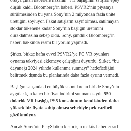
ortaya çıkan haberlere nazaran, VR başlığının satışları epey
düşük kaldı. Bloomberg’in haberi, PSVR2’nin piyasaya
sürülmesinden bu yana Sony’nin 2 milyondan fazla ünite
ürettiğini söylüyor. Fakat satışların zayıf olması, satılmayan
stoklar tükenene kadar Sony’nin başlığın üretimini
duraklatmasına sebep oldu. Sony, şimdilik Bloomberg’in
haberi hakkında resmi bir yorum yapmadı.
Şirket, birkaç hafta evvel PSVR2’ye PC VR oyunları
oynama takviyesi eklemeye çalıştığını duyurdu. Şirket, “bu
dayanağı 2024 yılında kullanıma sunmayı” hedeflediğini
belirtmek dışında bu planlarında daha fazla ayrıntı vermedi.
Başlığın satışındaki en büyük sıkıntılardan biri de Sony’nin
aygıtlar için kalıcı bir fiyat indirimi sunmamasıydı.
550
dolarlık VR başlığı, PS5 konsolunun kendisinden daha
yüksek bir fiyata sahip olması sebebiyle pek cazibeli
gözükmüyor.
Ancak Sony’nin PlayStation kısmı için makûs haberler sırf