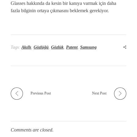
Glasses hakkında da kesin bir kanıya varmak için daha
fazla bilginin ortaya çıkmasını beklemek gerekiyor.
Tags:
Akıllı
,
Gözlüğü
,
Gözlük
,
Patent
,
Samsung
Previous Post
Next Post
Comments are closed.