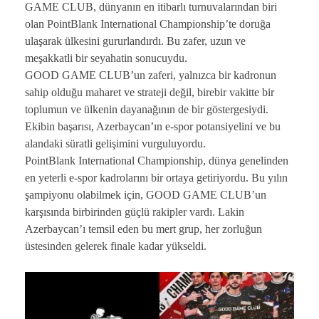
GAME CLUB, dünyanın en itibarlı turnuvalarından biri
olan PointBlank International Championship’te doruğa
ulaşarak ülkesini gururlandırdı. Bu zafer, uzun ve
meşakkatli bir seyahatin sonucuydu.
GOOD GAME CLUB’un zaferi, yalnızca bir kadronun
sahip olduğu maharet ve strateji değil, birebir vakitte bir
toplumun ve ülkenin dayanağının de bir göstergesiydi.
Ekibin başarısı, Azerbaycan’ın e-spor potansiyelini ve bu
alandaki süratli gelişimini vurguluyordu.
PointBlank International Championship, dünya genelinden
en yeterli e-spor kadrolarını bir ortaya getiriyordu. Bu yılın
şampiyonu olabilmek için, GOOD GAME CLUB’un
karşısında birbirinden güçlü rakipler vardı. Lakin
Azerbaycan’ı temsil eden bu mert grup, her zorluğun
üstesinden gelerek finale kadar yükseldi.