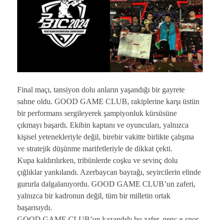
Final maçı, tansiyon dolu anların yaşandığı bir gayrete
sahne oldu. GOOD GAME CLUB, rakiplerine karşı üstün
bir performans sergileyerek şampiyonluk kürsüsüne
çıkmayı başardı. Ekibin kaptanı ve oyuncuları, yalnızca
kişisel yetenekleriyle değil, birebir vakitte birlikte çalışma
ve stratejik düşünme marifetleriyle de dikkat çekti.
Kupa kaldırılırken, tribünlerde coşku ve sevinç dolu
çığlıklar yankılandı. Azerbaycan bayrağı, seyircilerin elinde
gururla dalgalanıyordu. GOOD GAME CLUB’un zaferi,
yalnızca bir kadronun değil, tüm bir milletin ortak
başarısıydı.
GOOD GAME CLUB’un kazandığı bu zafer, genç e-spor