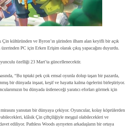
Çin kültüründen ve Byron’ın şiirinden ilham alan keyifli bir açık
üzerinden PC için Erken Erişim olarak çıkış yapacağını duyurdu.
unculu özelliği 23 Mart’ta güncellenecektir.
masında, “Bu tıptaki pek çok emsal oyunla dolup taşan bir pazarda,
mış bir dünyada inşaat, keşif ve hayatta kalma ögelerini birleştiriyor.
ncularımızın bu dünyada üstleneceği yaratıcı eforları görmek için
 mirasını yansıtan bir dünyaya çekiyor. Oyuncular, kolay köprülerden
bilecekleri, klâsik Çin çiftçiliğiyle meşgul olabilecekleri ve
avet ediliyor. Pathless Woods ayrıyeten arkadaşların bir ortaya