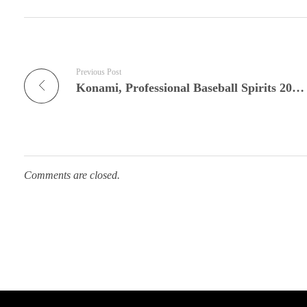
Previous Post
Konami, Professional Baseball Spirits 2024-2025 PS5 ve PC için Duyurdu
Comments are closed.