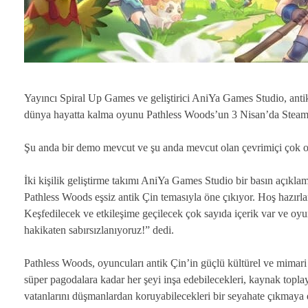
Yayıncı Spiral Up Games ve geliştirici AniYa Games Studio, antik 
dünya hayatta kalma oyunu Pathless Woods’un 3 Nisan’da Steam 
Şu anda bir demo mevcut ve şu anda mevcut olan çevrimiçi çok oy
İki kişilik geliştirme takımı AniYa Games Studio bir basın açıkla
Pathless Woods eşsiz antik Çin temasıyla öne çıkıyor. Hoş hazırlan
Keşfedilecek ve etkileşime geçilecek çok sayıda içerik var ve oyu
hakikaten sabırsızlanıyoruz!” dedi.
Pathless Woods, oyuncuları antik Çin’in güçlü kültürel ve mimari
süper pagodalara kadar her şeyi inşa edebilecekleri, kaynak toplaya
vatanlarını düşmanlardan koruyabilecekleri bir seyahate çıkmaya d