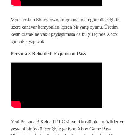
Monster Jam Showdown, fragmandan da görebileceğiniz
üzere canavar kamyonları içeren bir yarış oyunu. Üretim,
kesin olarak ne vakit paylaşılmasa da bu yıl içinde Xbox
için çıkış yapacak.
Persona 3 Reloaded: Expansion Pass
Yeni Persona 3 Reload DLC’si; yeni kostümler, müzikler ve
yesyeni bir öykü içeriğiyle geliyor. Xbox Game Pass