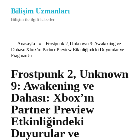
Bilişim Uzmanları
Bilişim ile ilgili haberler
Anasayfa
»
Frostpunk 2, Unknown 9: Awakening ve
Dahası: Xbox’ın Partner Preview Etkinliğindeki Duyurular ve
Fragmanlar
Frostpunk 2, Unknown
9: Awakening ve
Dahası: Xbox’ın
Partner Preview
Etkinliğindeki
Duyurular ve