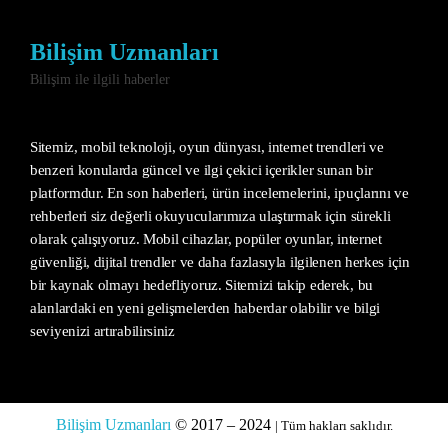
Bilişim Uzmanları
Bilişim ile ilgili haberler
Sitemiz, mobil teknoloji, oyun dünyası, internet trendleri ve
benzeri konularda güncel ve ilgi çekici içerikler sunan bir
platformdur. En son haberleri, ürün incelemelerini, ipuçlarını ve
rehberleri siz değerli okuyucularımıza ulaştırmak için sürekli
olarak çalışıyoruz. Mobil cihazlar, popüler oyunlar, internet
güvenliği, dijital trendler ve daha fazlasıyla ilgilenen herkes için
bir kaynak olmayı hedefliyoruz. Sitemizi takip ederek, bu
alanlardaki en yeni gelişmelerden haberdar olabilir ve bilgi
seviyenizi artırabilirsiniz
Bilişim Uzmanları
© 2017 – 2024
| Tüm hakları saklıdır.