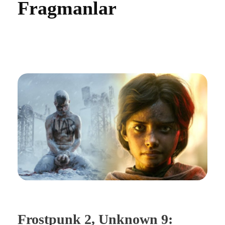
Fragmanlar
Frostpunk 2, Unknown 9: