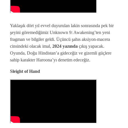
Yaklaşık dört yıl evvel duyurulan lakin sonrasında pek bir
şeyini göremediğimiz Unknown 9: Awakening’ten yeni
fragman ve bilgiler geldi. Üçüncü şahıs aksiyon-macera
cinsindeki olacak imal,
2024 yazında
çıkış yapacak.
Oyunda, Doğu Hindistan’a gideceğiz ve gizemli güçlere
sahip karakter Haroona’yı denetim edeceğiz.
Sleight of Hand