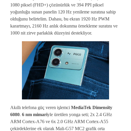
1080 piksel (FHD+) çözünürlük ve 394 PPI piksel
yoğunluğu sunan panelin 120 Hz yenileme suratına sahip
olduğunu belirtelim. Dahası, bu ekran 1920 Hz PWM
karartmayı, 2160 Hz anlık dokunma örnekleme suratını ve
1000 nit zirve parlaklık düzeyini destekliyor.
Akıllı telefona güç veren işlemci
MediaTek Dimensity
6080
.
6 nm mimari
yle üretilen yonga seti; 2x 2.4 GHz
ARM Cortex-A76 ve 6x 2.0 GHz ARM Cortex-A55
çekirdeklerine ek olarak Mali-G57 MC2 grafik orta