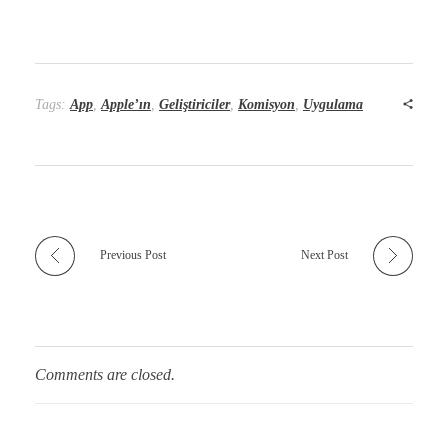
Tags:
App
,
Apple’ın
,
Geliştiriciler
,
Komisyon
,
Uygulama
Previous Post
Next Post
Comments are closed.