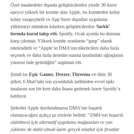
Özel muahedeler dışında geliştiricilerden yüzde 30 üzere
epeyce yüksek bir komite alan Apple, bu komiteden kolay
kolay vazgeçmedi ve App Store dışından uygulama
yüklemeyi mümkün kılarken geliştiricilerden
‘farklı’
formda kurul talep etti.
Spotify, Ocak ayında bu duruma
karşı çıkmıştı. Yüksek komite oranlarını “gasp” olarak
nitelendirdi ve “Apple’ın DMA’nın tüketicilere daha fazla
seçenek ve daha fazla denetim sunma tarafındaki uğraşlarını
yararsız hale getirdiğini” argüman etti.
Şimdi ise
Epic Games
,
Deezer, Threema
ve öbür 30
şirket, 6 Mart’taki son uyumluluk tarihinden evvel tıpkı
tasalarını son bir kere daha lisana getirmek üzere Spotify’a
katılıyor.
Şirketler Apple durdurulmazsa DMA’nın başarılı
olamayacağını açıkça şu sözlerle belirtti:
“DMA’nın başarılı
olabilmesi için alternatif uygulama mağazaları ve yan
yükleme de dahil olmak üzere gerçek rekabet için fırsatlar