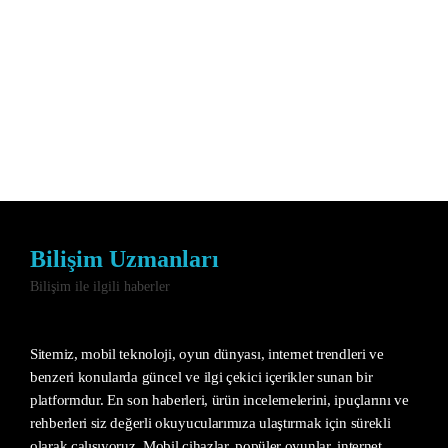
Bilişim Uzmanları
Bilişim ile ilgili haberler
Sitemiz, mobil teknoloji, oyun dünyası, internet trendleri ve
benzeri konularda güncel ve ilgi çekici içerikler sunan bir
platformdur. En son haberleri, ürün incelemelerini, ipuçlarını ve
rehberleri siz değerli okuyucularımıza ulaştırmak için sürekli
olarak çalışıyoruz. Mobil cihazlar, popüler oyunlar, internet